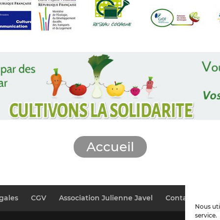
Accueil
gales
CGV
Association Julienne Javel
Contact
Pla
Nous uti
service.